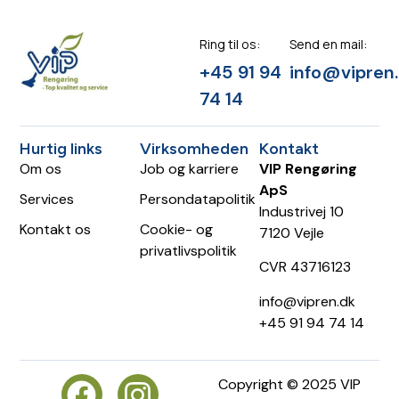
Ring til os:
Send en mail:
+45 91 94
info@vipren
74 14
Hurtig links
Virksomheden
Kontakt
Om os
Job og karriere
VIP Rengøring
ApS
Services
Persondatapolitik
Industrivej 10
Kontakt os
Cookie- og
7120 Vejle
privatlivspolitik
CVR 43716123
info@vipren.dk
+45 91 94 74 14
Copyright © 2025 VIP