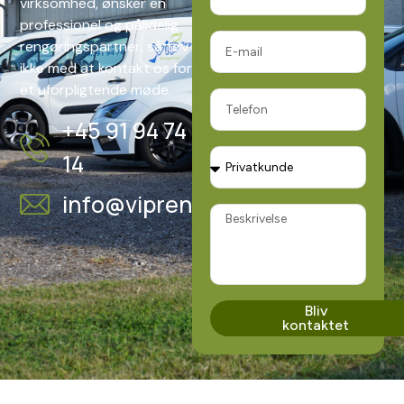
virksomhed, ønsker en
professionel og pålidelig
rengøringspartner, så tøv
ikke med at kontakt os for
et uforpligtende møde.
+45 91 94 74
14
info@vipren.dk
Bliv
kontaktet