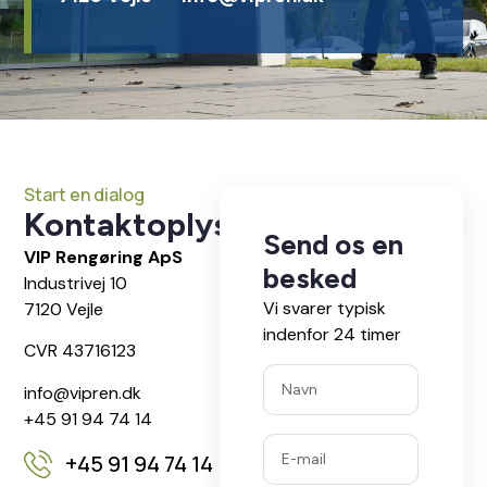
Start en dialog
Kontaktoplysninger
Send os en
VIP Rengøring ApS
besked
Industrivej 10
Vi svarer typisk
7120 Vejle
indenfor 24 timer
CVR 43716123
info@vipren.dk
+45 91 94 74 14
+45 91 94 74 14