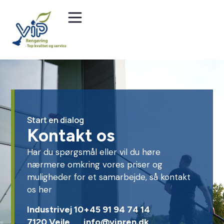
Start en dialog
Kontakt os
Har du spørgsmål eller vil du høre
nærmere omkring vores priser og
muligheder for et samarbejde, så kontakt
os her
Industrivej 10
+45 91 94 74 14
7120 Vejle
info@vipren.dk