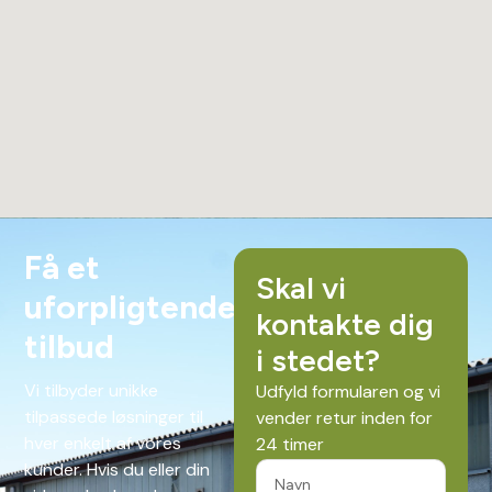
Få et
Skal vi
uforpligtende
kontakte dig
tilbud
i stedet?
Vi tilbyder unikke
Udfyld formularen og vi
tilpassede løsninger til
vender retur inden for
hver enkelt af vores
24 timer
kunder. Hvis du eller din