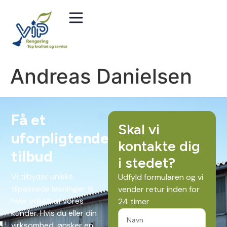
Andreas Danielsen
Få et
Skal vi
uforpligtende
kontakte dig
tilbud
i stedet?
Vi tilbyder unikke
Udfyld formularen og vi
tilpassede løsninger til
vender retur inden for
hver enkelt af vores
24 timer
kunder. Hvis du eller din
virksomhed, ønsker en