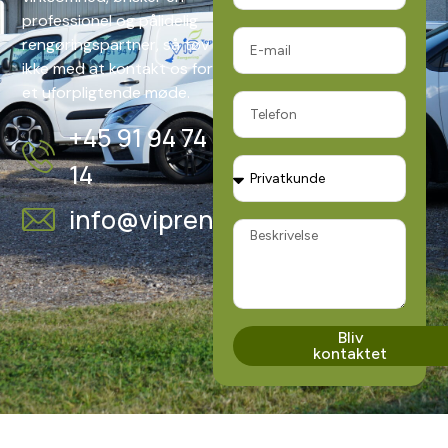
professionel og pålidelig
rengøringspartner, så tøv
ikke med at kontakt os for
et uforpligtende møde.
+45 91 94 74
14
info@vipren.dk
Bliv
kontaktet