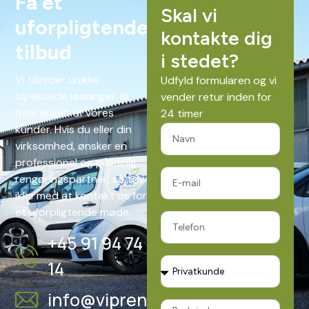
Få et
Skal vi
uforpligtende
kontakte dig
tilbud
i stedet?
Vi tilbyder unikke
Udfyld formularen og vi
tilpassede løsninger til
vender retur inden for
hver enkelt af vores
24 timer
kunder. Hvis du eller din
virksomhed, ønsker en
professionel og pålidelig
rengøringspartner, så tøv
ikke med at kontakt os for
et uforpligtende møde.
+45 91 94 74
14
info@vipren.dk