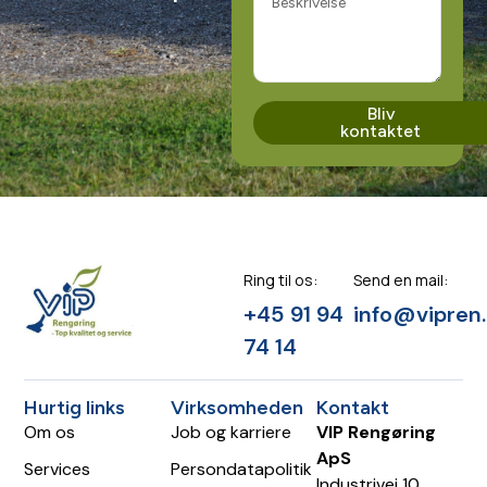
Bliv
kontaktet
Ring til os:
Send en mail:
+45 91 94
info@vipren
74 14
Hurtig links
Virksomheden
Kontakt
Om os
Job og karriere
VIP Rengøring
ApS
Services
Persondatapolitik
Industrivej 10